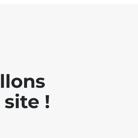
llons
site !