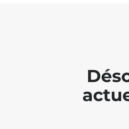
Déso
actue